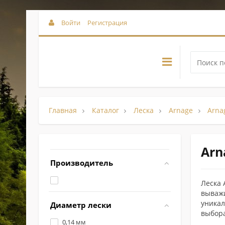
Войти
Регистрация
Главная
Каталог
Леска
Arnage
Arna
Arn
Производитель
Леска 
выважи
уникал
Диаметр лески
выбора
0,14 мм