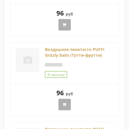
96
руб
Воздушное пенотесто PUFFI
Grizzly baits (Тутти-фрутти)
В наличии
96
руб